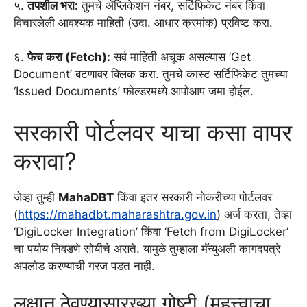
५.
तपशील भरा:
तुमचे ॲप्लिकेशन नंबर, सर्टिफिकेट नंबर किंवा
विचारलेली आवश्यक माहिती (उदा. आधार क्रमांक) प्रविष्ट करा.
६.
फेच करा (Fetch):
सर्व माहिती अचूक असल्यास ‘Get
Document’ बटणावर क्लिक करा. तुमचे कास्ट सर्टिफिकेट तुमच्या
‘Issued Documents’ फोल्डरमध्ये आपोआप जमा होईल.
सरकारी पोर्टलवर याचा कसा वापर
करावा?
जेव्हा तुम्ही
MahaDBT
किंवा इतर सरकारी नोकरीच्या पोर्टलवर
(
https://mahadbt.maharashtra.gov.in
) अर्ज करता, तेव्हा
‘DigiLocker Integration’ किंवा ‘Fetch from DigiLocker’
चा पर्याय निवडणे सोयीचे असते. यामुळे तुम्हाला मॅन्युअली कागदपत्रे
अपलोड करण्याची गरज पडत नाही.
लक्षात ठेवण्यासारख्या गोष्टी (महत्त्वाचा