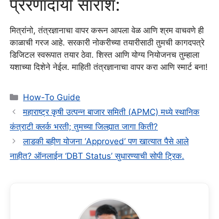
प्रेरणादायी सारांश:
मित्रांनो, तंत्रज्ञानाचा वापर करून आपला वेळ आणि श्रम वाचवणे ही
काळाची गरज आहे. सरकारी नोकरीच्या तयारीसाठी तुमची कागदपत्रे
डिजिटल स्वरूपात तयार ठेवा. शिस्त आणि योग्य नियोजनच तुम्हाला
यशाच्या दिशेने नेईल. माहिती तंत्रज्ञानाचा वापर करा आणि स्मार्ट बना!
Categories
How-To Guide
महाराष्ट्र कृषी उत्पन्न बाजार समिती (APMC) मध्ये स्थानिक
कंत्राटी क्लर्क भरती; तुमच्या जिल्ह्यात जागा किती?
लाडकी बहीण योजना ‘Approved’ पण खात्यात पैसे आले
नाहीत? ऑनलाईन ‘DBT Status’ सुधारण्याची सोपी ट्रिक.