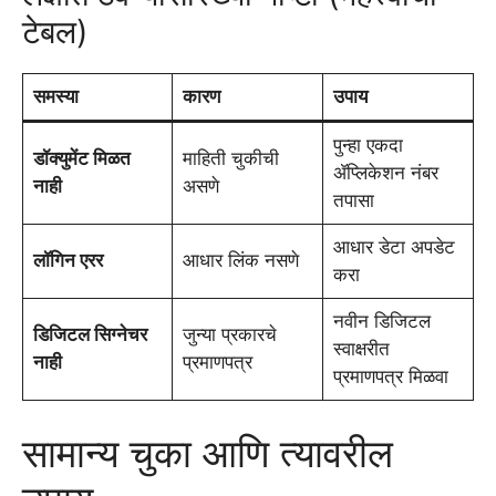
टेबल)
समस्या
कारण
उपाय
पुन्हा एकदा
डॉक्युमेंट मिळत
माहिती चुकीची
ॲप्लिकेशन नंबर
नाही
असणे
तपासा
आधार डेटा अपडेट
लॉगिन एरर
आधार लिंक नसणे
करा
नवीन डिजिटल
डिजिटल सिग्नेचर
जुन्या प्रकारचे
स्वाक्षरीत
नाही
प्रमाणपत्र
प्रमाणपत्र मिळवा
सामान्य चुका आणि त्यावरील