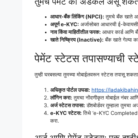
तुमचे पेमेंट का अडकले असू शकते
आधार-बँक लिंकिंग (NPCI):
तुमचे बँक खाते आ
अपूर्ण e-KYC:
अर्जासोबत आधारची ई-केवायसी प
नाव किंवा माहितीतील फरक:
आधार कार्ड आणि बँक
खाते निष्क्रिय (Inactive):
बँक खाते गेल्या का
पेमेंट स्टेटस तपासण्याची स्
तुम्ही घरबसल्या तुमच्या मोबाईलवरून स्टेटस तपासू शकत
अधिकृत पोर्टल उघडा:
https://ladakibahi
लॉगिन करा:
तुमचा नोंदणीकृत मोबाईल नंबर आण
अर्ज स्टेटस तपासा:
डॅशबोर्डवर तुम्हाला तुमचा 
e-KYC स्टेटस:
तिथे ‘e-KYC Completed’ अस
करा.
अर्ज आणि पेमेंट स्टेटस: एक दृष्टीक्