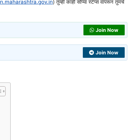
in.maharashtra.gov.in
) तुम्ही काही सोप्या स्टेप्स वापरून तुमचे
Join Now
Join Now