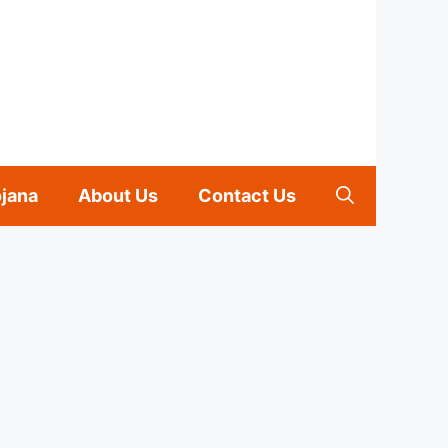
ojana
About Us
Contact Us