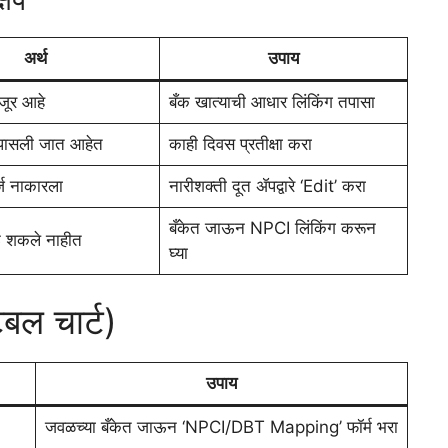
अर्थ
उपाय
ंजूर आहे
बँक खात्याची आधार लिंकिंग तपासा
तपासली जात आहेत
काही दिवस प्रतीक्षा करा
र्ज नाकारला
नारीशक्ती दूत ॲपद्वारे ‘Edit’ करा
बँकेत जाऊन NPCI लिंकिंग करून
ऊ शकले नाहीत
घ्या
बल चार्ट)
उपाय
जवळच्या बँकेत जाऊन ‘NPCI/DBT Mapping’ फॉर्म भरा