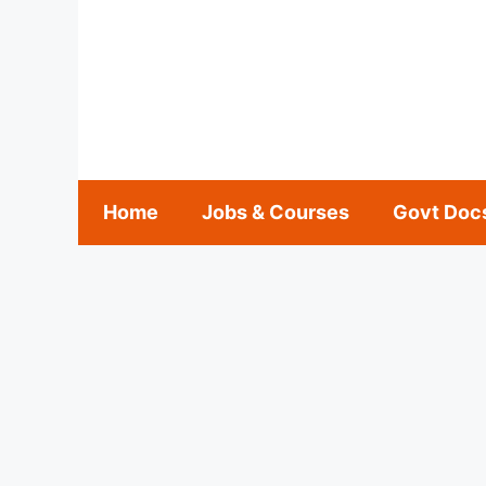
Skip
to
content
Home
Jobs & Courses
Govt Doc