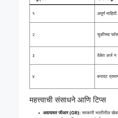
१
अपूर्ण माहित
२
चुकीच्या फॉरम
३
वेळेत अर्ज न
४
बनावट प्रमाण
महत्त्वाची संसाधने आणि टिप्स
अद्ययावत जीआर (GR):
सरकारी भरतीतील खेळाड