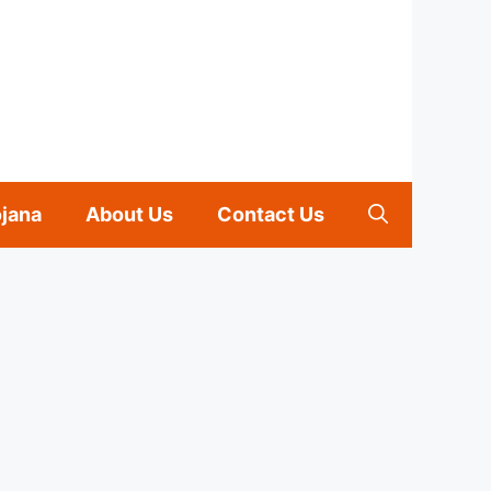
ojana
About Us
Contact Us