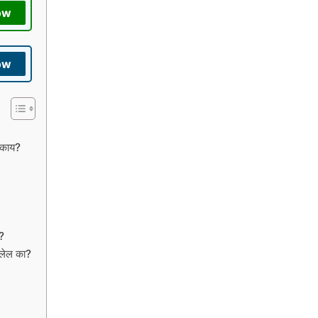
ow
ow
 काय?
ो?
चालेल का?