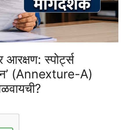
आरक्षण: स्पोर्ट्स
केशन’ (Annexture-A)
िळवायची?