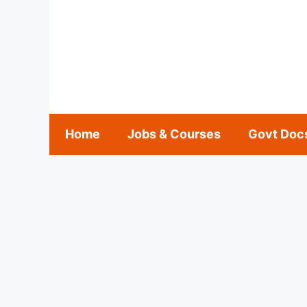
Skip
to
content
Home
Jobs & Courses
Govt Doc