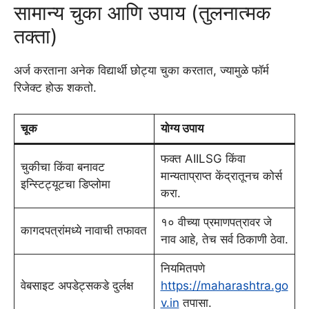
सामान्य चुका आणि उपाय (तुलनात्मक
तक्ता)
अर्ज करताना अनेक विद्यार्थी छोट्या चुका करतात, ज्यामुळे फॉर्म
रिजेक्ट होऊ शकतो.
चूक
योग्य उपाय
फक्त AIILSG किंवा
चुकीचा किंवा बनावट
मान्यताप्राप्त केंद्रातूनच कोर्स
इन्स्टिट्यूटचा डिप्लोमा
करा.
१० वीच्या प्रमाणपत्रावर जे
कागदपत्रांमध्ये नावाची तफावत
नाव आहे, तेच सर्व ठिकाणी ठेवा.
नियमितपणे
वेबसाइट अपडेट्सकडे दुर्लक्ष
https://maharashtra.go
v.in
तपासा.