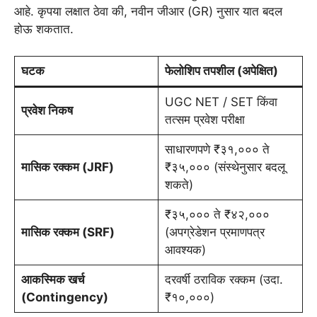
आहे. कृपया लक्षात ठेवा की, नवीन जीआर (GR) नुसार यात बदल
होऊ शकतात.
घटक
फेलोशिप तपशील (अपेक्षित)
UGC NET / SET किंवा
प्रवेश निकष
तत्सम प्रवेश परीक्षा
साधारणपणे ₹३१,००० ते
मासिक रक्कम (JRF)
₹३५,००० (संस्थेनुसार बदलू
शकते)
₹३५,००० ते ₹४२,०००
मासिक रक्कम (SRF)
(अपग्रेडेशन प्रमाणपत्र
आवश्यक)
आकस्मिक खर्च
दरवर्षी ठराविक रक्कम (उदा.
(Contingency)
₹१०,०००)