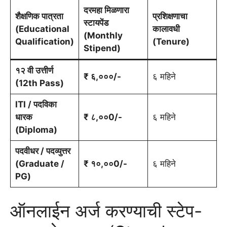
दरमहा मिळणारा
शैक्षणिक पात्रता
प्रशिक्षणाचा
स्टायपेंड
(Educational
कालावधी
(Monthly
Qualification)
(Tenure)
Stipend)
१२ वी उत्तीर्ण
₹ ६,०००/-
६ महिने
(12th Pass)
ITI / पदविका
धारक
₹ ८,००0/-
६ महिने
(Diploma)
पदवीधर / पदव्युत्तर
(Graduate /
₹ १०,००0/-
६ महिने
PG)
ऑनलाईन अर्ज करण्याची स्टेप-