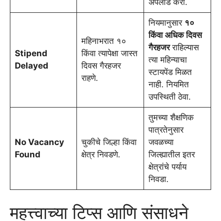
अपलोड करा.
नियमानुसार
१०
किंवा अधिक दिवस
महिनाभरात १०
गैरहजर
राहिल्यास
Stipend
किंवा त्यापेक्षा जास्त
त्या महिन्याचा
Delayed
दिवस गैरहजर
स्टायपेंड मिळत
राहणे.
नाही. नियमित
उपस्थिती ठेवा.
तुमच्या शैक्षणिक
पात्रतेनुसार
No Vacancy
चुकीचे जिल्हा किंवा
जवळच्या
Found
क्षेत्र निवडणे.
जिल्ह्यातील इतर
क्षेत्रांचे पर्याय
निवडा.
महत्त्वाच्या टिप्स आणि संसाधने