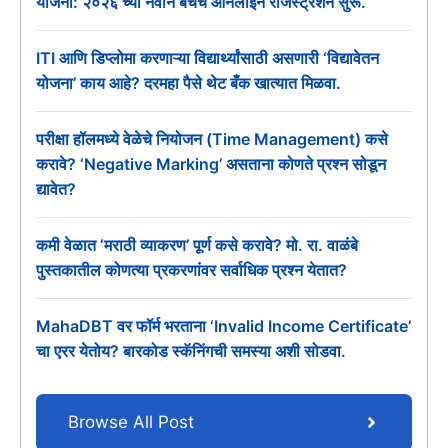
योजना: २०२६ च्या नवीन बॅचचे ऑनलाईन रजिस्ट्रेशन सुरू.
ITI आणि डिप्लोमा करणाऱ्या विद्यार्थ्यांसाठी असणारी ‘विद्यावेतन
योजना’ काय आहे? दरमहा पैसे थेट बँक खात्यात मिळवा.
परीक्षा हॉलमध्ये वेळेचे नियोजन (Time Management) कसे
करावे? ‘Negative Marking’ असताना कोणते प्रश्न सोडून
द्यावेत?
कमी वेळात ‘मराठी व्याकरण’ पूर्ण कसे करावे? मो. रा. वाळंबे
पुस्तकातील कोणत्या प्रकरणांवर सर्वाधिक प्रश्न येतात?
MahaDBT वर फॉर्म भरताना ‘Invalid Income Certificate’
चा एरर येतोय? बारकोड स्कॅनिंगची समस्या अशी सोडवा.
Browse All Post