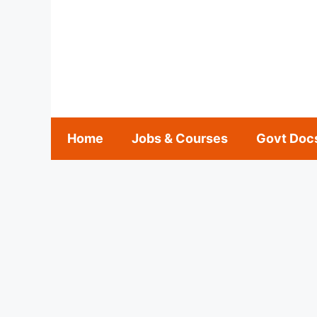
Skip
to
content
Home
Jobs & Courses
Govt Doc