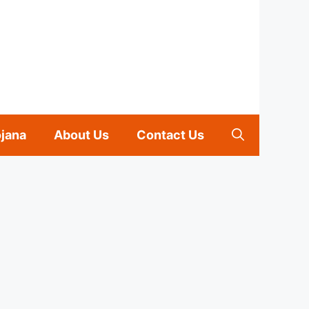
ojana
About Us
Contact Us