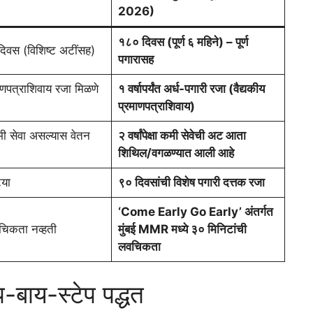
2026)
१८० दिवस (पूर्ण ६ महिने) – पूर्ण
िवस (विशिष्ट अटींसह)
पगारासह
माणपत्राशिवाय रजा मिळणे
१ वर्षापर्यंत अर्ध-पगारी रजा (वैद्यकीय
प्रमाणपत्राशिवाय)
ा कमी सेवा असल्यास वेतन
२ वर्षांपेक्षा कमी सेवेची अट आता
शिथिल/वगळण्यात आली आहे
्या
९० दिवसांची विशेष पगारी दत्तक रजा
‘Come Early Go Early’ अंतर्गत
चिकता नव्हती
मुंबई MMR मध्ये ३० मिनिटांची
लवचिकता
प-बाय-स्टेप पद्धत