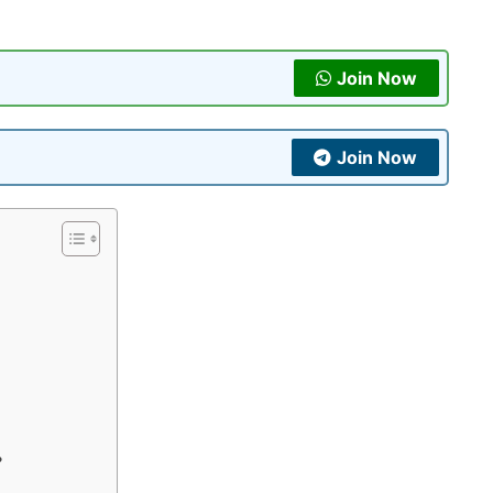
Join Now
Join Now
?