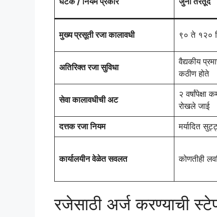
घटक / नियम प्रकार
जुनी तरतूद
मुख्य प्रसूती रजा कालावधी
९० ते १२० द
वैद्यकीय प्र
अतिरिक्त रजा सुविधा
कठीण होते
२ वर्षांपेक्ष
सेवा कालावधीची अट
रोखले जाई
दत्तक रजा नियम
मर्यादित सुट्ट
कार्यालयीन वेळेत सवलत
कोणतीही लव
रजेसाठी अर्ज करण्याची स्टे