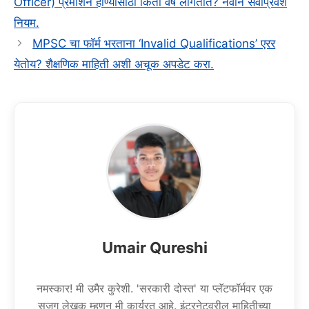
Officer) प्रमोशन होण्यासाठी किती वर्षे लागतात? नवीन सेवाप्रवेश
नियम.
MPSC चा फॉर्म भरताना ‘Invalid Qualifications’ एरर
येतोय? शैक्षणिक माहिती अशी अचूक अपडेट करा.
Umair Qureshi
नमस्कार! मी उमैर कुरेशी. 'सरकारी दोस्त' या प्लॅटफॉर्मवर एक
सजग लेखक म्हणून मी कार्यरत आहे. इंटरनेटवरील माहितीच्या