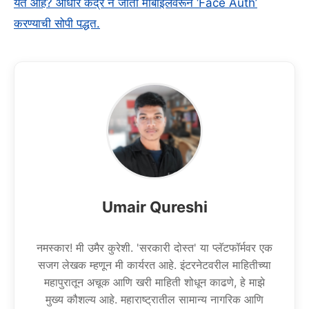
येत आहे? आधार केंद्र न जाता मोबाईलवरून ‘Face Auth’
करण्याची सोपी पद्धत.
Umair Qureshi
नमस्कार! मी उमैर कुरेशी. 'सरकारी दोस्त' या प्लॅटफॉर्मवर एक
सजग लेखक म्हणून मी कार्यरत आहे. इंटरनेटवरील माहितीच्या
महापुरातून अचूक आणि खरी माहिती शोधून काढणे, हे माझे
मुख्य कौशल्य आहे. महाराष्ट्रातील सामान्य नागरिक आणि