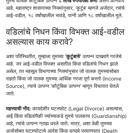
तुमचे वार्षिक कौटुंबिक उत्पन्न
८ लाख रुपयांपेक्षा कमी
असणे अनिवार्य
आहे. महाराष्ट्र शासनाच्या नियमांनुसार, ‘कुटुंब’ म्हणजे अर्जदार, त्यांचे
आई-वडील, १८ वर्षांखालील भावंडे, पत्नी आणि १८ वर्षांखालील मुले.
वडिलांचे निधन किंवा विभक्त आई-वडील
असल्यास काय करावे?
अशा परिस्थितीत, तुम्हाला तुमच्या
‘कुटुंबाचे’
उत्पन्न दाखवणे गरजेचे
आहे. जर आई-वडील विभक्त असतील किंवा वडिलांचे निधन झाले
असेल, तर महसूल विभागाच्या नियमांनुसार जो पालक तुमच्यासोबत
राहतो किंवा जो पालक तुमच्या आर्थिक गरजा पूर्ण करतो (Income
Source), त्याचे उत्पन्न ‘कौटुंबिक उत्पन्न’ म्हणून विचारात घेतले
जाते.
महत्त्वाची नोंद:
कायदेशीर घटस्फोट (Legal Divorce) असल्यास,
आई किंवा वडिलांपैकी ज्यांच्याकडे तुमचे पालकत्व (Guardianship)
आहे, त्यांचे उत्पन्न ग्राह्य धरले जाते. मात्र, अशा वेळी तुमच्या
अर्जासोबत घटस्फोटाचे आदेश किंवा मृत्यूचे प्रमाणपत्र (Death