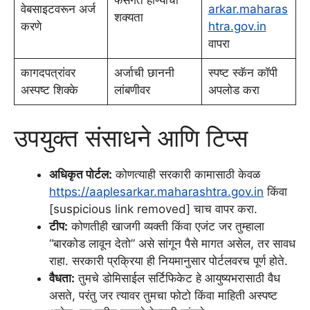
फसगत होण्याची
वेबसाइटवरून अर्ज
arkar.maharas
शक्यता
करणे
htra.gov.in
वापरा
कागदपत्रांवर
अर्जाची छाननी
स्पष्ट स्कॅन कॉपी
अस्पष्ट शिक्के
लांबणीवर
अपलोड करा
उपयुक्त संसाधने आणि टिप्स
अधिकृत पोर्टल:
कोणत्याही सरकारी कामासाठी केवळ
https://aaplesarkar.maharashtra.gov.in
किंवा
[suspicious link removed] चाच वापर करा.
टीप:
कोणतीही खाजगी व्यक्ती किंवा एजंट जर तुम्हाला
“बारकोड लावून देतो” असे सांगून पैसे मागत असेल, तर सावध
राहा. सरकारी प्रक्रिया ही नियमानुसार पोर्टलवरच पूर्ण होते.
वैधता:
तुमचे डोमिसाईल सर्टिफिकेट हे आयुष्यभरासाठी वैध
असते, परंतु जर त्यावर तुमचा फोटो किंवा माहिती अस्पष्ट