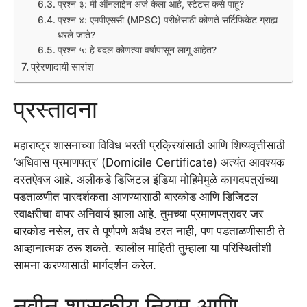
प्रश्न ३: मी ऑनलाईन अर्ज केला आहे, स्टेटस कसे पाहू?
प्रश्न ४: एमपीएससी (MPSC) परीक्षेसाठी कोणते सर्टिफिकेट ग्राह्य
धरले जाते?
प्रश्न ५: हे बदल कोणत्या वर्षापासून लागू आहेत?
प्रेरणादायी सारांश
प्रस्तावना
महाराष्ट्र शासनाच्या विविध भरती प्रक्रियांसाठी आणि शिष्यवृत्तीसाठी
‘अधिवास प्रमाणपत्र’ (Domicile Certificate) अत्यंत आवश्यक
दस्तऐवज आहे. अलीकडे डिजिटल इंडिया मोहिमेमुळे कागदपत्रांच्या
पडताळणीत पारदर्शकता आणण्यासाठी बारकोड आणि डिजिटल
स्वाक्षरीचा वापर अनिवार्य झाला आहे. तुमच्या प्रमाणपत्रावर जर
बारकोड नसेल, तर ते पूर्णपणे अवैध ठरत नाही, पण पडताळणीसाठी ते
आव्हानात्मक ठरू शकते. खालील माहिती तुम्हाला या परिस्थितीशी
सामना करण्यासाठी मार्गदर्शन करेल.
नवीन शासकीय नियम आणि