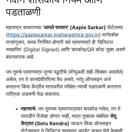
पडताळणी
महाराष्ट्र सरकारच्या
‘आपले सरकार’ (Aaple Sarkar)
पोर्टलच्या
(
https://aaplesarkar.maharashtra.gov.in
) मार्गदर्शक
तत्त्वांनुसार, सध्या निर्गमित होणारी सर्व प्रमाणपत्रे ही ‘डिजिटल
स्वाक्षरित’ (Digital Signed) आणि ‘बारकोड/QR कोड’ युक्त असणे
बंधनकारक आहे.
जर तुमचे प्रमाणपत्र जुन्या पद्धतीचे (मॅन्युअली सही-शिक्का असलेले)
असेल, तर ते कायदेशीररित्या वैध असते, परंतु ऑनलाइन अर्ज
करताना किंवा केंद्रीय स्तरावरील परीक्षेत त्याची पडताळणी करताना
तांत्रिक अडचणी येऊ शकतात.
महत्त्वाचे:
जर तुमच्या प्रमाणपत्रावर बारकोड नसेल, तर ते
तातडीने रिजेक्ट होणार नाही, मात्र तुम्हाला संबंधित
सेतू
केंद्रात (Setu Kendra)
जाऊन किंवा ऑनलाइन
पोर्टलवरून ते डिजिटल स्वरूपात अपडेट करून घेणे केव्हाही