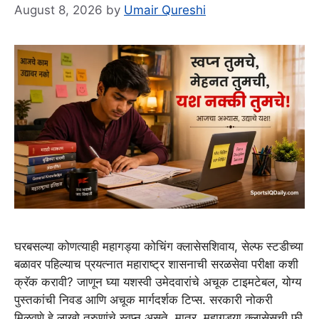
August 8, 2026
by
Umair Qureshi
घरबसल्या कोणत्याही महागड्या कोचिंग क्लासेसशिवाय, सेल्फ स्टडीच्या
बळावर पहिल्याच प्रयत्नात महाराष्ट्र शासनाची सरळसेवा परीक्षा कशी
क्रॅक करावी? जाणून घ्या यशस्वी उमेदवारांचे अचूक टाइमटेबल, योग्य
पुस्तकांची निवड आणि अचूक मार्गदर्शक टिप्स. सरकारी नोकरी
मिळवणे हे लाखो तरुणांचे स्वप्न असते. मात्र, महागड्या क्लासेसची फी