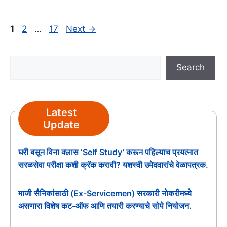
Page
Page
Page
1
2
…
17
Next
→
Search
Search
Latest
Update
घरी बसून विना क्लास ‘Self Study’ करून पहिल्याच प्रयत्नात
सरळसेवा परीक्षा कशी क्रॅक करावी? यशस्वी उमेदवारांचे वेळापत्रक.
माजी सैनिकांसाठी (Ex-Servicemen) सरकारी नोकरीमध्ये
असणारा विशेष कट-ऑफ आणि तयारी करण्याचे सोपे नियोजन.