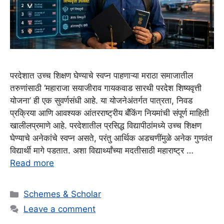
परदेशात उच्च शिक्षण घेण्याचे स्वप्न पाहणाऱ्या मराठा समाजातील
तरुणांसाठी ‘महाराजा सयाजीराव गायकवाड सारथी परदेश शिष्यवृत्ती
योजना’ ही एक सुवर्णसंधी आहे. या योजनेअंतर्गत पात्रता, निवड
प्रक्रिया आणि आवश्यक आंतरराष्ट्रीय बँकिंग नियमांची संपूर्ण माहिती
खालीलप्रमाणे आहे. परदेशातील प्रसिद्ध विद्यापीठांमध्ये उच्च शिक्षण
घेण्याचे अनेकांचे स्वप्न असते, परंतु आर्थिक अडचणींमुळे अनेक गुणवंत
विद्यार्थी मागे पडतात. अशा विद्यार्थ्यांच्या मदतीसाठी महाराष्ट्र …
Read more
Categories
Schemes & Scholar
Leave a comment