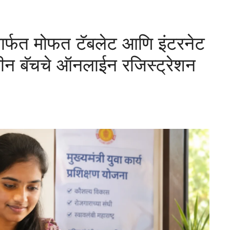
ार्फत मोफत टॅबलेट आणि इंटरनेट
वीन बॅचचे ऑनलाईन रजिस्ट्रेशन