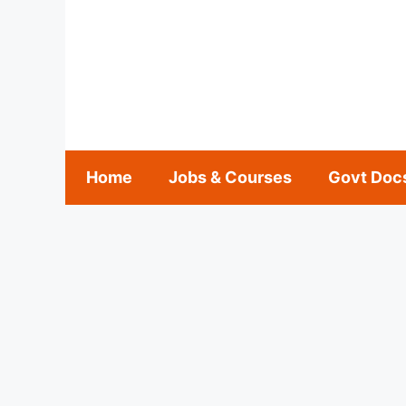
Skip
to
content
Home
Jobs & Courses
Govt Doc