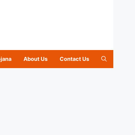
ojana
About Us
Contact Us