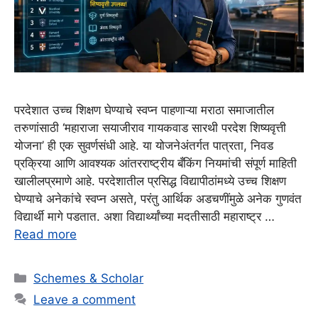
परदेशात उच्च शिक्षण घेण्याचे स्वप्न पाहणाऱ्या मराठा समाजातील
तरुणांसाठी ‘महाराजा सयाजीराव गायकवाड सारथी परदेश शिष्यवृत्ती
योजना’ ही एक सुवर्णसंधी आहे. या योजनेअंतर्गत पात्रता, निवड
प्रक्रिया आणि आवश्यक आंतरराष्ट्रीय बँकिंग नियमांची संपूर्ण माहिती
खालीलप्रमाणे आहे. परदेशातील प्रसिद्ध विद्यापीठांमध्ये उच्च शिक्षण
घेण्याचे अनेकांचे स्वप्न असते, परंतु आर्थिक अडचणींमुळे अनेक गुणवंत
विद्यार्थी मागे पडतात. अशा विद्यार्थ्यांच्या मदतीसाठी महाराष्ट्र …
Read more
Categories
Schemes & Scholar
Leave a comment