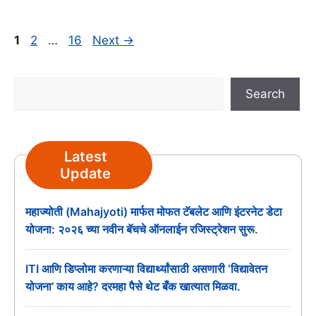
Page
Page
Page
1
2
…
16
Next
→
Search
Search
Latest
Update
महाज्योती (Mahajyoti) मार्फत मोफत टॅबलेट आणि इंटरनेट डेटा
योजना: २०२६ च्या नवीन बॅचचे ऑनलाईन रजिस्ट्रेशन सुरू.
ITI आणि डिप्लोमा करणाऱ्या विद्यार्थ्यांसाठी असणारी ‘विद्यावेतन
योजना’ काय आहे? दरमहा पैसे थेट बँक खात्यात मिळवा.