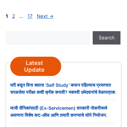
Page
Page
Page
1
2
…
17
Next
→
Search
Search
Latest
Update
घरी बसून विना क्लास ‘Self Study’ करून पहिल्याच प्रयत्नात
सरळसेवा परीक्षा कशी क्रॅक करावी? यशस्वी उमेदवारांचे वेळापत्रक.
माजी सैनिकांसाठी (Ex-Servicemen) सरकारी नोकरीमध्ये
असणारा विशेष कट-ऑफ आणि तयारी करण्याचे सोपे नियोजन.