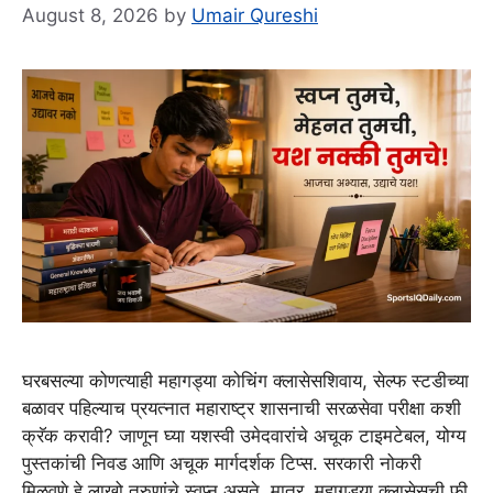
August 8, 2026
by
Umair Qureshi
घरबसल्या कोणत्याही महागड्या कोचिंग क्लासेसशिवाय, सेल्फ स्टडीच्या
बळावर पहिल्याच प्रयत्नात महाराष्ट्र शासनाची सरळसेवा परीक्षा कशी
क्रॅक करावी? जाणून घ्या यशस्वी उमेदवारांचे अचूक टाइमटेबल, योग्य
पुस्तकांची निवड आणि अचूक मार्गदर्शक टिप्स. सरकारी नोकरी
मिळवणे हे लाखो तरुणांचे स्वप्न असते. मात्र, महागड्या क्लासेसची फी