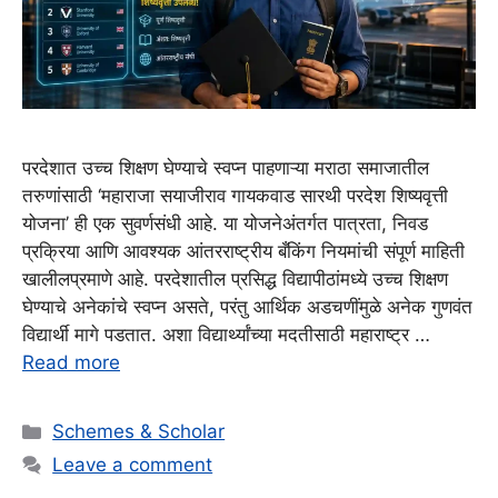
परदेशात उच्च शिक्षण घेण्याचे स्वप्न पाहणाऱ्या मराठा समाजातील
तरुणांसाठी ‘महाराजा सयाजीराव गायकवाड सारथी परदेश शिष्यवृत्ती
योजना’ ही एक सुवर्णसंधी आहे. या योजनेअंतर्गत पात्रता, निवड
प्रक्रिया आणि आवश्यक आंतरराष्ट्रीय बँकिंग नियमांची संपूर्ण माहिती
खालीलप्रमाणे आहे. परदेशातील प्रसिद्ध विद्यापीठांमध्ये उच्च शिक्षण
घेण्याचे अनेकांचे स्वप्न असते, परंतु आर्थिक अडचणींमुळे अनेक गुणवंत
विद्यार्थी मागे पडतात. अशा विद्यार्थ्यांच्या मदतीसाठी महाराष्ट्र …
Read more
Categories
Schemes & Scholar
Leave a comment